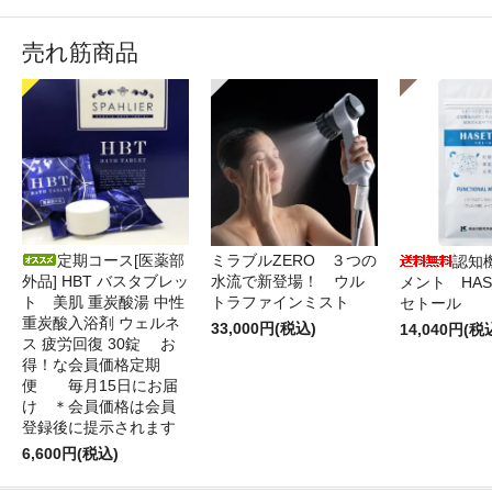
売れ筋商品
定期コース[医薬部
ミラブルZERO ３つの
認知
外品] HBT バスタブレッ
水流で新登場！ ウル
メント HAS
ト 美肌 重炭酸湯 中性
トラファインミスト
セトール
重炭酸入浴剤 ウェルネ
33,000円(税込)
14,040円(税
ス 疲労回復 30錠 お
得！な会員価格定期
便 毎月15日にお届
け ＊会員価格は会員
登録後に提示されます
6,600円(税込)