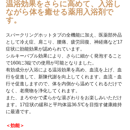
温浴効果をさらに高めて、入浴し
ながら体を癒せる薬用入浴剤で
す。
スパークリングホットタブの全機能に加え、医薬部外品
として冷え症、肩こり、腰痛、疲労回復、神経痛など17
症状に効能効果が認められています。
シルキーバブル効果により、さらに細かく発泡すること
で160ℓに3錠での使用が可能となりました。
有効成分が入浴による温浴効果を高め、血流を上げ、血
行を促進して、新陳代謝を向上してくれます。血流・血
行そ促進しますので、体を内側から温めてくれるだけで
なく、老廃物を浄化してくれます。
また、まろやかで柔らかな湯ざわりをお楽しみいただけ
ます。17症状の緩和と平均体温36.5℃を目指す健康維持
に最適です。
＜効能＞