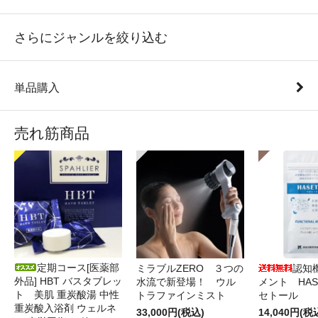
さらにジャンルを絞り込む
単品購入
売れ筋商品
定期コース[医薬部
ミラブルZERO ３つの
認知
外品] HBT バスタブレッ
水流で新登場！ ウル
メント HAS
ト 美肌 重炭酸湯 中性
トラファインミスト
セトール
重炭酸入浴剤 ウェルネ
33,000円(税込)
14,040円(税