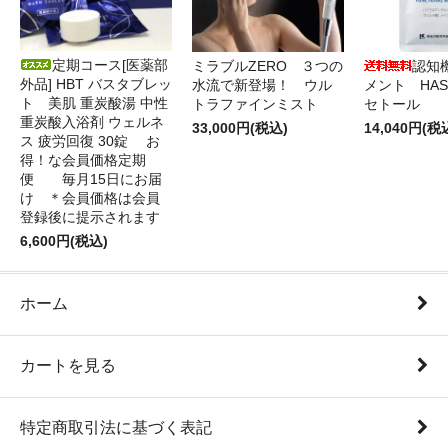
定期コース[医薬部
ミラブルZERO ３つの
認知
外品] HBT バスタブレッ
水流で新登場！ ウル
メント HAS
ト 美肌 重炭酸湯 中性
トラファインミスト
セトール
重炭酸入浴剤 ウェルネ
33,000円(税込)
14,040円(税
ス 疲労回復 30錠 お
得！な会員価格定期
便 毎月15日にお届
け ＊会員価格は会員
登録後に提示されます
6,600円(税込)
ホーム
カートを見る
特定商取引法に基づく表記